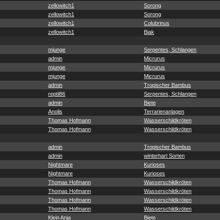
zellowitch1
Sorong
zellowitch1
Sorong
zellowitch1
Colubrinus
zellowitch1
Biak
mjunge
Serpentes, Schlangen
admin
Micrurus
mjunge
Micrurus
mjunge
Micrurus
admin
Tropischer Bambus
reptil86
Serpentes, Schlangen
admin
Biete
Anolis
Terrarienanlagen
Thomas Hofmann
Wasserschildkröten
Thomas Hofmann
Wasserschildkröten
admin
Tropischer Bambus
admin
winterhart Sorten
Nightmare
Kurioses
Nightmare
Kurioses
Thomas Hofmann
Wasserschildkröten
Thomas Hofmann
Wasserschildkröten
Thomas Hofmann
Wasserschildkröten
Thomas Hofmann
Wasserschildkröten
Klein Anja
Biete