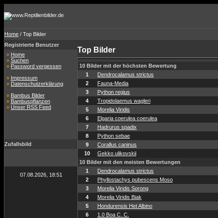
Home
/ Top Bilder
Registrierte Benutzer
Top Bilder
»
Home
»
Suchen
10 Bilder mit der höchsten Bewertung
»
Password vergessen
1
Dendrocalamus strictus
»
Impressum
2
Fauna-Media
»
Datenschutzerklärung
3
Python regius
»
Bambus Bilder
4
Tropidolaemus wagleri
»
Bambuspflanzen
»
Unser RSS Feed
5
Morelia Viridis
6
Elgaria coerulea coerulea
7
Hadrurus spadix
8
Python sebae
Zufallsbild
9
Corallus caninus
10
Gekko ulikovskii
10 Bilder mit den meisten Bewertungen
1
Dendrocalamus strictus
07.08.2026, 18:51
2
Phyllostachys pubescens Moso
3
Morelia Viridis Sorong
4
Morelia Viridis Biak
5
Hondurensis Het Albino
6
1.0 Boa C. C.