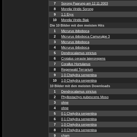
7
Sorong Paarung am 12.11.2003
8
Morelia Viridis Sorong
9
1.1 Eryx
10
Morelia Viridis Biak
Die 10 Bilder mit den meisten Hits
1
Micrurus ibiboboca
2
Micrurus ibiboboca Camurujipe 3
3
Micrurus ibiboboca
4
Micrurus ibiboboca
5
Dendrocalamus strictus
6
Crotalus ceraste laterorepens
7
Corallus Hortulanus
8
Regenwald Terrarium
9
1,0 Chelydra serpentina
10
1,0 Chelydra serpentina
10 Bilder mit den meisten Downloads
1
Dendrocalamus strictus
2
Phyllostachys pubescens Moso
3
ohne
4
ohne
5
0,1 Chelydra serpentina
6
0,1 Chelydra serpentina
7
1,0 Chelydra serpentina
8
1,0 Chelydra serpentina
9
cham