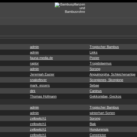
admin
Tropischer Bambus
admin
Links
fauna-media.de
Poster
raptor
Tropidolaemus
admin
Sorong
Jeremiah.Easter
Anguimorpha, Schleichenartige
snakefever
Scorpiones, Skorpione
mark_essers
Sebae
dirk
Caninus
Thomas Hofmann
Gekkonidae, Geckos
admin
Tropischer Bambus
admin
winterhart Sorten
zellowitch1
Sorong
zellowitch1
Biak
zellowitch1
Hondurensis
zellowitch1
Constrictor