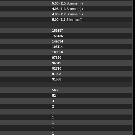
5.00
(115 Stimme(n))
4.93
(113 Stimme(n))
4.96
(112 Stimme(n))
5.00
(111 Stimme(n))
186257
153186
149634
105114
100056
97620
96819
92710
91908
91558
5656
52
3
2
1
1
1
1
1