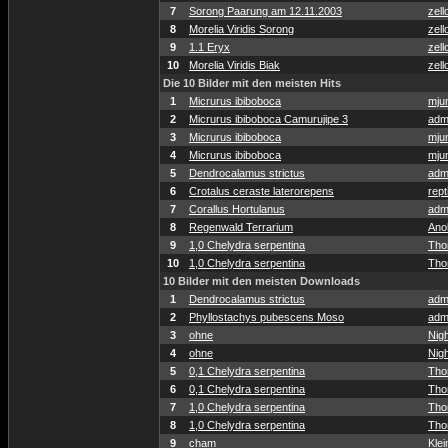
7
Sorong Paarung am 12.11.2003
zell
8
Morelia Viridis Sorong
zell
9
1.1 Eryx
zell
10
Morelia Viridis Biak
zell
Die 10 Bilder mit den meisten Hits
1
Micrurus ibiboboca
mju
2
Micrurus ibiboboca Camurujipe 3
adm
3
Micrurus ibiboboca
mju
4
Micrurus ibiboboca
mju
5
Dendrocalamus strictus
adm
6
Crotalus ceraste laterorepens
rept
7
Corallus Hortulanus
adm
8
Regenwald Terrarium
Anol
9
1,0 Chelydra serpentina
Tho
10
1,0 Chelydra serpentina
Tho
10 Bilder mit den meisten Downloads
1
Dendrocalamus strictus
adm
2
Phyllostachys pubescens Moso
adm
3
ohne
Nig
4
ohne
Nig
5
0,1 Chelydra serpentina
Tho
6
0,1 Chelydra serpentina
Tho
7
1,0 Chelydra serpentina
Tho
8
1,0 Chelydra serpentina
Tho
9
cham
Klei