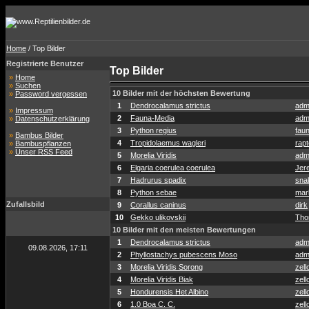
Home
/ Top Bilder
Registrierte Benutzer
Top Bilder
»
Home
»
Suchen
10 Bilder mit der höchsten Bewertung
»
Password vergessen
1
Dendrocalamus strictus
adm
»
Impressum
2
Fauna-Media
adm
»
Datenschutzerklärung
3
Python regius
fau
»
Bambus Bilder
4
Tropidolaemus wagleri
rapt
»
Bambuspflanzen
»
Unser RSS Feed
5
Morelia Viridis
adm
6
Elgaria coerulea coerulea
Jer
7
Hadrurus spadix
sna
8
Python sebae
mar
Zufallsbild
9
Corallus caninus
dirk
10
Gekko ulikovskii
Tho
10 Bilder mit den meisten Bewertungen
1
Dendrocalamus strictus
adm
09.08.2026, 17:11
2
Phyllostachys pubescens Moso
adm
3
Morelia Viridis Sorong
zell
4
Morelia Viridis Biak
zell
5
Hondurensis Het Albino
zell
6
1.0 Boa C. C.
zell