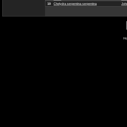
10
Chelydra serpentina serpentina
Joh
Ho