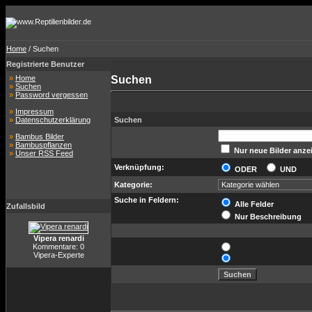
Home
/ Suchen
Registrierte Benutzer
»
Home
Suchen
»
Suchen
»
Password vergessen
»
Impressum
»
Datenschutzerklärung
Suchen
»
Bambus Bilder
»
Bambuspflanzen
Nur neue Bilder anze
»
Unser RSS Feed
Verknüpfung:
ODER
UND
Kategorie:
Suche in Feldern:
Alle Felder
Zufallsbild
Nur Beschreibung
Vipera renardi
Kommentare: 0
Vipera-Experte