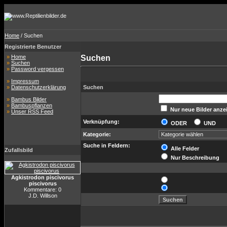
Home
/ Suchen
Registrierte Benutzer
»
Home
Suchen
»
Suchen
»
Password vergessen
»
Impressum
»
Datenschutzerklärung
Suchen
»
Bambus Bilder
»
Bambuspflanzen
Nur neue Bilder anze
»
Unser RSS Feed
Verknüpfung:
ODER
UND
Kategorie:
Suche in Feldern:
Alle Felder
Zufallsbild
Nur Beschreibung
Agkistrodon piscivorus
piscivorus
Kommentare: 0
J.D. Willson