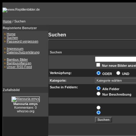
Home
/ Suchen
Registrierte Benutzer
»
Home
Suchen
»
Suchen
»
Password vergessen
»
Impressum
»
Datenschutzerklärung
Suchen
»
Bambus Bilder
»
Bambuspflanzen
Nur neue Bilder anze
»
Unser RSS Feed
Verknüpfung:
ODER
UND
Kategorie:
Suche in Feldern:
Alle Felder
Zufallsbild
Nur Beschreibung
Manouria emys
Kommentare: 0
whozoo.org