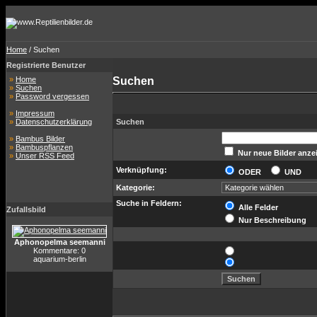
Home
/ Suchen
Registrierte Benutzer
»
Home
Suchen
»
Suchen
»
Password vergessen
»
Impressum
»
Datenschutzerklärung
Suchen
»
Bambus Bilder
»
Bambuspflanzen
Nur neue Bilder anze
»
Unser RSS Feed
Verknüpfung:
ODER
UND
Kategorie:
Suche in Feldern:
Alle Felder
Zufallsbild
Nur Beschreibung
Aphonopelma seemanni
Kommentare: 0
aquarium-berlin