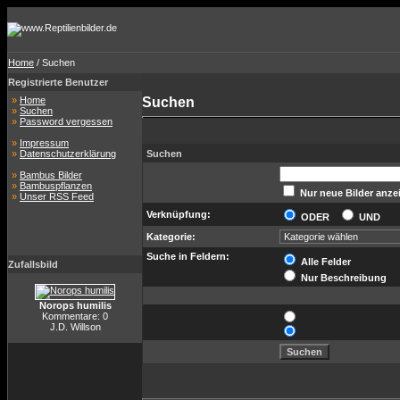
Home
/ Suchen
Registrierte Benutzer
»
Home
Suchen
»
Suchen
»
Password vergessen
»
Impressum
»
Datenschutzerklärung
Suchen
»
Bambus Bilder
»
Bambuspflanzen
Nur neue Bilder anze
»
Unser RSS Feed
Verknüpfung:
ODER
UND
Kategorie:
Suche in Feldern:
Alle Felder
Zufallsbild
Nur Beschreibung
Norops humilis
Kommentare: 0
J.D. Willson