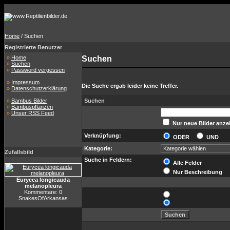
Home
/ Suchen
Registrierte Benutzer
»
Home
Suchen
»
Suchen
»
Password vergessen
»
Impressum
Die Suche ergab leider keine Treffer.
»
Datenschutzerklärung
»
Bambus Bilder
Suchen
»
Bambuspflanzen
»
Unser RSS Feed
Nur neue Bilder anze
Verknüpfung:
ODER
UND
Kategorie:
Zufallsbild
Suche in Feldern:
Alle Felder
Nur Beschreibung
Eurycea longicauda
melanopleura
Kommentare: 0
SnakesOfArkansas