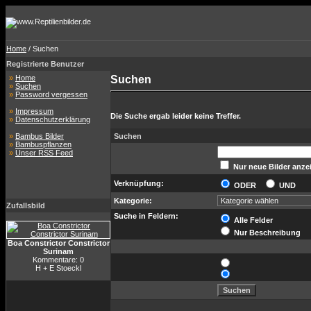
Home
/ Suchen
Registrierte Benutzer
»
Home
Suchen
»
Suchen
»
Password vergessen
»
Impressum
Die Suche ergab leider keine Treffer.
»
Datenschutzerklärung
»
Bambus Bilder
Suchen
»
Bambuspflanzen
»
Unser RSS Feed
Nur neue Bilder anze
Verknüpfung:
ODER
UND
Kategorie:
Zufallsbild
Suche in Feldern:
Alle Felder
Nur Beschreibung
Boa Constrictor Constrictor
Surinam
Kommentare: 0
H + E Stoeckl