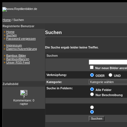
Home
/ Suchen
Registrierte Benutzer
»
Home
Suchen
»
Suchen
»
Password vergessen
»
Impressum
Die Suche ergab leider keine Treffer.
»
Datenschutzerklärung
»
Bambus Bilder
Suchen
»
Bambuspflanzen
»
Unser RSS Feed
Nur neue Bilder anze
Verknüpfung:
ODER
UND
Kategorie:
Zufallsbild
Suche in Feldern:
Alle Felder
Nur Beschreibung
?
Kommentare: 0
raptor