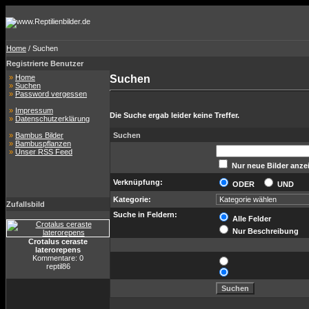
Home
/ Suchen
Registrierte Benutzer
»
Home
Suchen
»
Suchen
»
Password vergessen
»
Impressum
Die Suche ergab leider keine Treffer.
»
Datenschutzerklärung
»
Bambus Bilder
Suchen
»
Bambuspflanzen
»
Unser RSS Feed
Nur neue Bilder anze
Verknüpfung:
ODER
UND
Kategorie:
Zufallsbild
Suche in Feldern:
Alle Felder
Nur Beschreibung
Crotalus ceraste
laterorepens
Kommentare: 0
reptil86