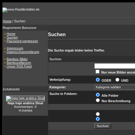
Home
/ Suchen
Registrierte Benutzer
»
Home
Suchen
»
Suchen
»
Password vergessen
»
Impressum
Die Suche ergab leider keine Treffer.
»
Datenschutzerklärung
»
Bambus Bilder
Suchen
»
Bambuspflanzen
»
Unser RSS Feed
Nur neue Bilder anze
Verknüpfung:
ODER
UND
Kategorie:
Zufallsbild
Suche in Feldern:
Alle Felder
Nur Beschreibung
Naja haje arabica Sinai
Kommentare: 0
m.kampa