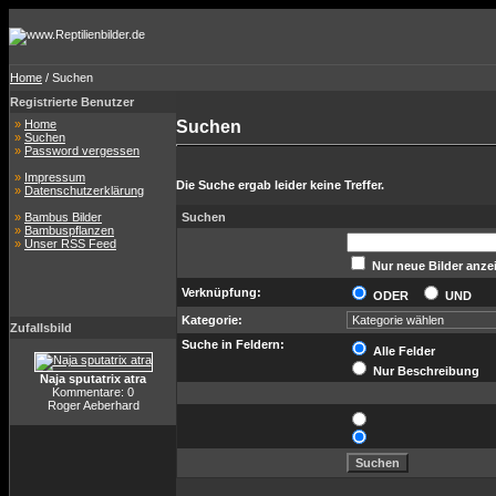
Home
/ Suchen
Registrierte Benutzer
»
Home
Suchen
»
Suchen
»
Password vergessen
»
Impressum
Die Suche ergab leider keine Treffer.
»
Datenschutzerklärung
»
Bambus Bilder
Suchen
»
Bambuspflanzen
»
Unser RSS Feed
Nur neue Bilder anze
Verknüpfung:
ODER
UND
Kategorie:
Zufallsbild
Suche in Feldern:
Alle Felder
Nur Beschreibung
Naja sputatrix atra
Kommentare: 0
Roger Aeberhard