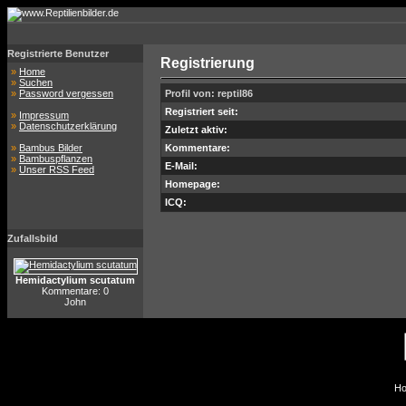
Registrierte Benutzer
Registrierung
»
Home
»
Suchen
»
Password vergessen
Profil von: reptil86
Registriert seit:
»
Impressum
»
Datenschutzerklärung
Zuletzt aktiv:
»
Bambus Bilder
Kommentare:
»
Bambuspflanzen
E-Mail:
»
Unser RSS Feed
Homepage:
ICQ:
Zufallsbild
Hemidactylium scutatum
Kommentare: 0
John
Ho