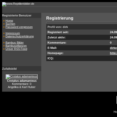
Registrierte Benutzer
Registrierung
»
Home
»
Suchen
»
Password vergessen
Profil von: dirk
Registriert seit:
24.09
»
Impressum
»
Datenschutzerklärung
Zuletzt aktiv:
24.09
»
Bambus Bilder
Kommentare:
0
»
Bambuspflanzen
E-Mail:
dirk
»
Unser RSS Feed
Homepage:
http
ICQ:
Zufallsbild
Crotalus adamanteus
Kommentare: 0
Angelika & Karl Huber
Ho