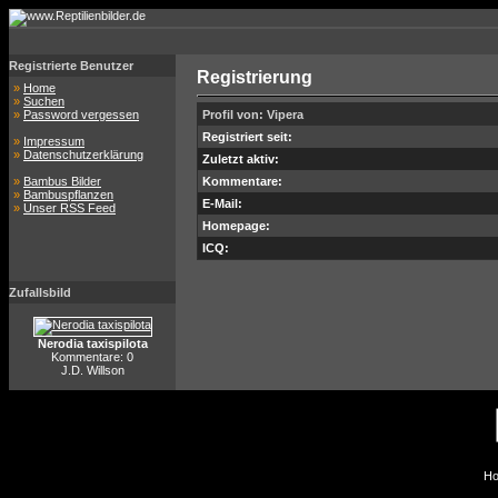
Registrierte Benutzer
Registrierung
»
Home
»
Suchen
»
Password vergessen
Profil von: Vipera
Registriert seit:
»
Impressum
»
Datenschutzerklärung
Zuletzt aktiv:
»
Bambus Bilder
Kommentare:
»
Bambuspflanzen
E-Mail:
»
Unser RSS Feed
Homepage:
ICQ:
Zufallsbild
Nerodia taxispilota
Kommentare: 0
J.D. Willson
Ho