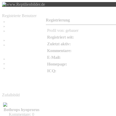
Registrierte Benutzer
Registrierung
»
Home
»
Suchen
Profil von: gebauer
»
Password vergessen
Registriert seit:
»
Impressum
Zuletzt aktiv:
»
Datenschutzerklärung
Kommentare:
E-Mail:
»
Bambus Bilder
»
Bambuspflanzen
Homepage:
»
Unser RSS Feed
ICQ:
Zufallsbild
Bothrops hyoprorus
Kommentare: 0