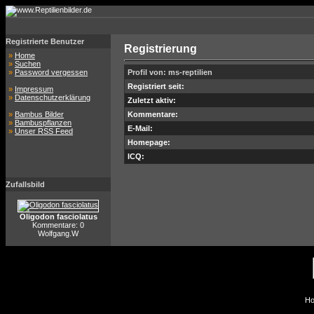
Registrierte Benutzer
Registrierung
»
Home
»
Suchen
»
Password vergessen
Profil von: ms-reptilien
Registriert seit:
»
Impressum
»
Datenschutzerklärung
Zuletzt aktiv:
»
Bambus Bilder
Kommentare:
»
Bambuspflanzen
E-Mail:
»
Unser RSS Feed
Homepage:
ICQ:
Zufallsbild
Oligodon fasciolatus
Kommentare: 0
Wolfgang.W
Ho