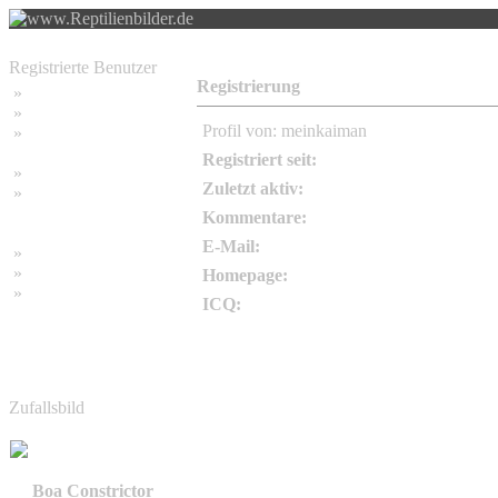
Registrierte Benutzer
Registrierung
»
Home
»
Suchen
Profil von: meinkaiman
»
Password vergessen
Registriert seit:
»
Impressum
Zuletzt aktiv:
»
Datenschutzerklärung
Kommentare:
E-Mail:
»
Bambus Bilder
»
Bambuspflanzen
Homepage:
»
Unser RSS Feed
ICQ:
Zufallsbild
Boa Constrictor