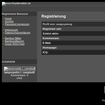
Registrierte Benutzer
Registrierung
»
Home
»
Suchen
»
Password vergessen
Profil von: avagoyamug
Registriert seit:
»
Impressum
»
Datenschutzerklärung
Zuletzt aktiv:
»
Bambus Bilder
Kommentare:
»
Bambuspflanzen
E-Mail:
»
Unser RSS Feed
Homepage:
ICQ:
Zufallsbild
lampropeltis t. campbelli
Kommentare: 0
chris
Ho