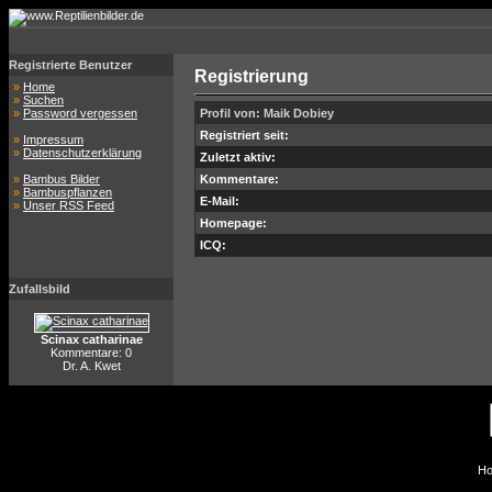
Registrierte Benutzer
Registrierung
»
Home
»
Suchen
»
Password vergessen
Profil von: Maik Dobiey
Registriert seit:
»
Impressum
»
Datenschutzerklärung
Zuletzt aktiv:
»
Bambus Bilder
Kommentare:
»
Bambuspflanzen
E-Mail:
»
Unser RSS Feed
Homepage:
ICQ:
Zufallsbild
Scinax catharinae
Kommentare: 0
Dr. A. Kwet
Ho