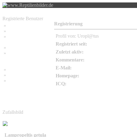
Registrierte Benutzer
Registrierung
»
Home
»
Suchen
Profil von: Uropl@tus
»
Password vergessen
Registriert seit:
»
Impressum
Zuletzt aktiv:
»
Datenschutzerklärung
Kommentare:
E-Mail:
»
Bambus Bilder
»
Bambuspflanzen
Homepage:
»
Unser RSS Feed
ICQ:
Zufallsbild
Lampropeltis getula