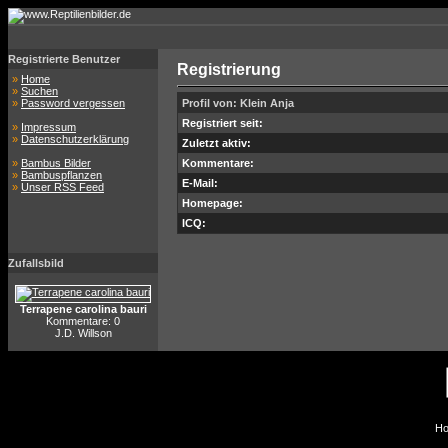
Registrierte Benutzer
Registrierung
»
Home
»
Suchen
»
Password vergessen
Profil von: Klein Anja
Registriert seit:
»
Impressum
»
Datenschutzerklärung
Zuletzt aktiv:
»
Bambus Bilder
Kommentare:
»
Bambuspflanzen
E-Mail:
»
Unser RSS Feed
Homepage:
ICQ:
Zufallsbild
Terrapene carolina bauri
Kommentare: 0
J.D. Willson
Ho