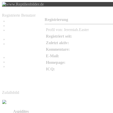
Registrierte Benutzer
Registrierung
»
Home
»
Suchen
Profil von: Jeremiah.Easter
»
Password vergessen
Registriert seit:
»
Impressum
Zuletzt aktiv:
»
Datenschutzerklärung
Kommentare:
E-Mail:
»
Bambus Bilder
»
Bambuspflanzen
Homepage:
»
Unser RSS Feed
ICQ:
Zufallsbild
Aspidites