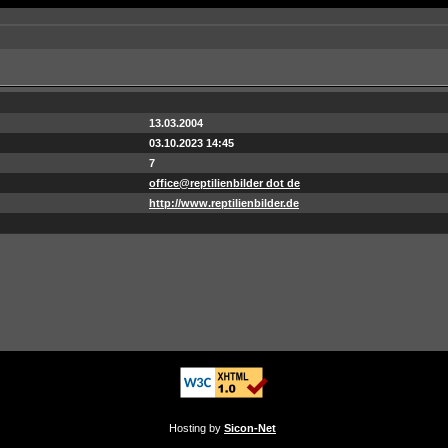
13.03.2004
03.10.2023 14:45
7
office@reptilienbilder dot de
http://www.reptilienbilder.de
Hosting by
Sicon-Net