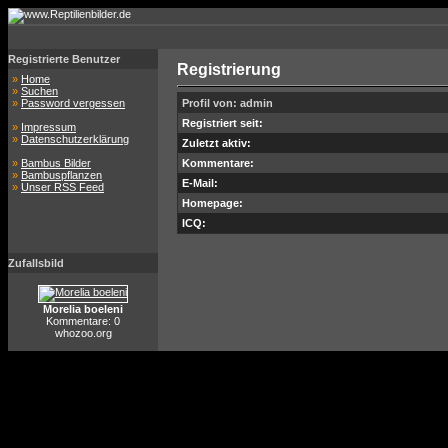
Registrierte Benutzer
Registrierung
»
Home
»
Suchen
»
Password vergessen
Profil von: admin
Registriert seit:
»
Impressum
»
Datenschutzerklärung
Zuletzt aktiv:
»
Bambus Bilder
Kommentare:
»
Bambuspflanzen
E-Mail:
»
Unser RSS Feed
Homepage:
ICQ:
Zufallsbild
Morelia boeleni
Kommentare: 0
whozoo.org