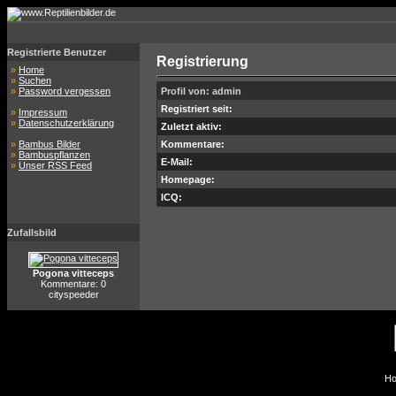
Registrierte Benutzer
Registrierung
»
Home
»
Suchen
»
Password vergessen
Profil von: admin
Registriert seit:
»
Impressum
»
Datenschutzerklärung
Zuletzt aktiv:
»
Bambus Bilder
Kommentare:
»
Bambuspflanzen
E-Mail:
»
Unser RSS Feed
Homepage:
ICQ:
Zufallsbild
Pogona vitteceps
Kommentare: 0
cityspeeder
Ho