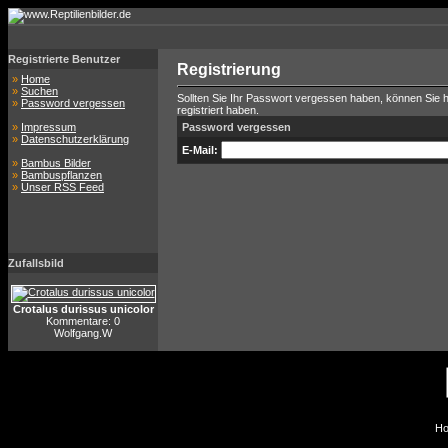
Registrierte Benutzer
Registrierung
»
Home
»
Suchen
Sollten Sie Ihr Passwort vergessen haben, können Sie hi
»
Password vergessen
registriert haben.
»
Impressum
Password vergessen
»
Datenschutzerklärung
E-Mail:
»
Bambus Bilder
»
Bambuspflanzen
»
Unser RSS Feed
Zufallsbild
Crotalus durissus unicolor
Kommentare: 0
Wolfgang.W
Ho