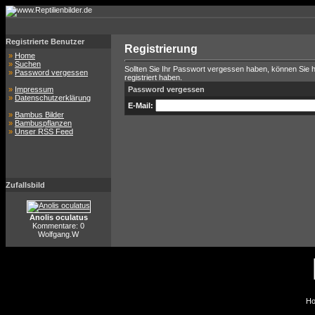
Registrierte Benutzer
Registrierung
»
Home
»
Suchen
Sollten Sie Ihr Passwort vergessen haben, können Sie hi
»
Password vergessen
registriert haben.
»
Impressum
Password vergessen
»
Datenschutzerklärung
E-Mail:
»
Bambus Bilder
»
Bambuspflanzen
»
Unser RSS Feed
Zufallsbild
Anolis oculatus
Kommentare: 0
Wolfgang.W
Ho