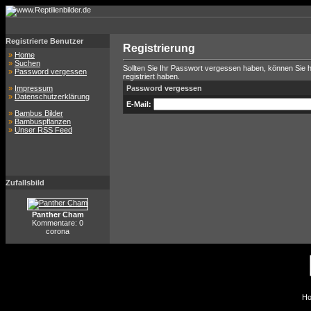
Registrierte Benutzer
Registrierung
»
Home
»
Suchen
Sollten Sie Ihr Passwort vergessen haben, können Sie hi
»
Password vergessen
registriert haben.
»
Impressum
Password vergessen
»
Datenschutzerklärung
E-Mail:
»
Bambus Bilder
»
Bambuspflanzen
»
Unser RSS Feed
Zufallsbild
Panther Cham
Kommentare: 0
corona
Ho