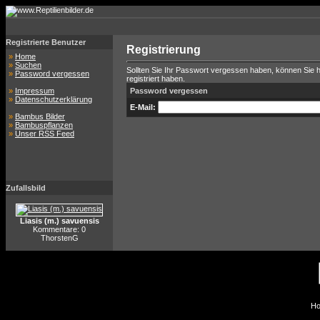
Registrierte Benutzer
Registrierung
»
Home
»
Suchen
Sollten Sie Ihr Passwort vergessen haben, können Sie hi
»
Password vergessen
registriert haben.
»
Impressum
Password vergessen
»
Datenschutzerklärung
E-Mail:
»
Bambus Bilder
»
Bambuspflanzen
»
Unser RSS Feed
Zufallsbild
Liasis (m.) savuensis
Kommentare: 0
ThorstenG
Ho