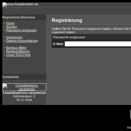
Registrierte Benutzer
Registrierung
»
Home
»
Suchen
Sollten Sie Ihr Passwort vergessen haben, können Sie hi
»
Password vergessen
registriert haben.
»
Impressum
Password vergessen
»
Datenschutzerklärung
E-Mail:
»
Bambus Bilder
»
Bambuspflanzen
»
Unser RSS Feed
Zufallsbild
Cnemidophorus vacariensis
Kommentare: 0
Dr. A. Kwet
Ho