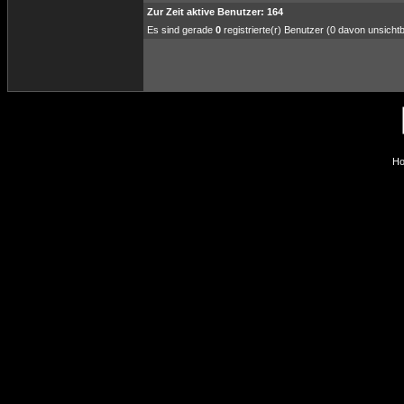
Zur Zeit aktive Benutzer: 164
Es sind gerade
0
registrierte(r) Benutzer (0 davon unsicht
Ho