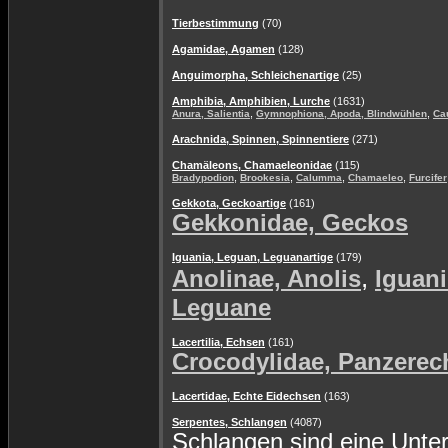
Tierbestimmung
(70)
Agamidae, Agamen
(128)
Anguimorpha, Schleichenartige
(25)
Amphibia, Amphibien, Lurche
(1631)
,
,
Anura, Salientia
Gymnophiona, Apoda, Blindwühlen
Ca
Arachnida, Spinnen, Spinnentiere
(271)
Chamäleons, Chamaeleonidae
(115)
,
,
,
,
Bradypodion
Brookesia
Calumma
Chamaeleo
Furcifer
Gekkota, Geckoartige
(161)
Gekkonidae, Geckos
Iguania, Leguan, Leguanartige
(179)
,
Anolinae, Anolis
Iguani
Leguane
Lacertilia, Echsen
(161)
Crocodylidae, Panzerec
Lacertidae, Echte Eidechsen
(163)
Serpentes, Schlangen
(4087)
Schlangen sind eine Unte