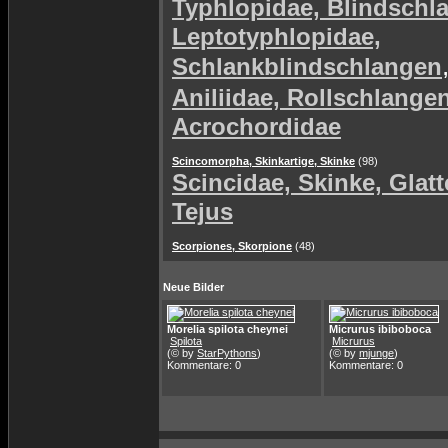
Typhlopidae, Blindschl
Leptotyphlopidae,
Schlankblindschlangen
Aniliidae, Rollschlange
Acrochordidae
Scincomorpha, Skinkartige, Skinke
(98)
Scincidae, Skinke, Glat
Tejus
Scorpiones, Skorpione
(48)
Neue Bilder
Morelia spilota cheynei
Micrurus ibiboboca
Spilota
Micrurus
(© by
StarPythons
)
(© by
mjunge
)
Kommentare: 0
Kommentare: 0