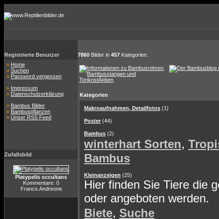
Registrierte Benutzer
7860
Bilder in
457
Kategorien.
»
Home
»
Suchen
»
Password vergessen
»
Impressum
»
Datenschutzerklärung
Kategorien
»
Bambus Bilder
Makroaufnahmen, Detailfotos
(1)
»
Bambuspflanzen
»
Unser RSS Feed
Poster
(44)
Bambus
(2)
,
winterhart Sorten
Tropi
Zufallsbild
Bambus
Kleinanzeigen
(25)
Platypelis occultans
Hier finden Sie Tiere die 
Kommentare: 0
Franco.Andreone
oder angeboten werden.
,
Biete
Suche