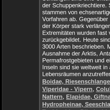
der Schuppenkriechtiere. 
stammen von echsenartig
Vorfahren ab. Gegenüber d
der Körper stark verlänger
Extremitäten wurden fast v
zurückgebildet. Heute sin
3000 Arten beschrieben. M
Ausnahme der Arktis, Anta
Permafrostgebieten und e
Inseln sind sie weltweit in 
Lebensräumen anzutreffe
Boidae, Riesenschlang
,
Viperidae - Vipern
Colu
,
Nattern
Elapidae, Giftn
Hydropheinae, Seeschl