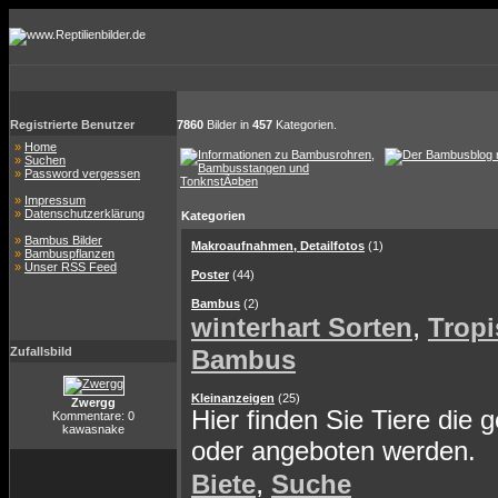
Registrierte Benutzer
7860
Bilder in
457
Kategorien.
»
Home
»
Suchen
»
Password vergessen
»
Impressum
»
Datenschutzerklärung
Kategorien
»
Bambus Bilder
Makroaufnahmen, Detailfotos
(1)
»
Bambuspflanzen
»
Unser RSS Feed
Poster
(44)
Bambus
(2)
,
winterhart Sorten
Tropi
Zufallsbild
Bambus
Kleinanzeigen
(25)
Zwergg
Hier finden Sie Tiere die 
Kommentare: 0
kawasnake
oder angeboten werden.
,
Biete
Suche