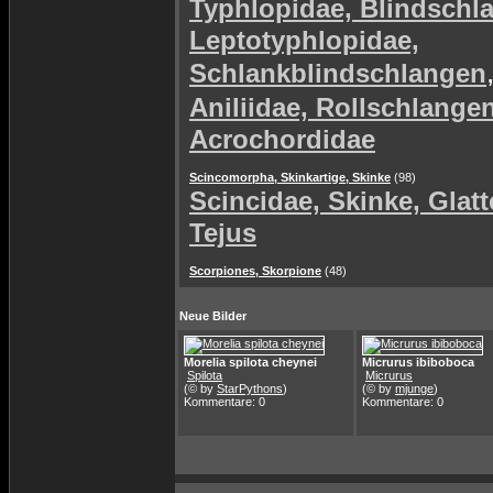
Typhlopidae, Blindschl
Leptotyphlopidae,
Schlankblindschlangen
Aniliidae, Rollschlange
Acrochordidae
Scincomorpha, Skinkartige, Skinke
(98)
Scincidae, Skinke, Glat
Tejus
Scorpiones, Skorpione
(48)
Neue Bilder
Morelia spilota cheynei
Micrurus ibiboboca
Spilota
Micrurus
(© by
StarPythons
)
(© by
mjunge
)
Kommentare: 0
Kommentare: 0