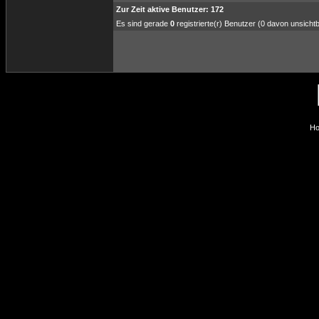
Zur Zeit aktive Benutzer: 172
Es sind gerade
0
registrierte(r) Benutzer (0 davon unsicht
Ho