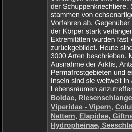
der Schuppenkriechtiere. 
stammen von echsenartig
Vorfahren ab. Gegenüber d
der Körper stark verlänger
Extremitäten wurden fast v
zurückgebildet. Heute sin
3000 Arten beschrieben. M
Ausnahme der Arktis, Anta
Permafrostgebieten und e
Inseln sind sie weltweit in 
Lebensräumen anzutreffe
Boidae, Riesenschlang
,
Viperidae - Vipern
Colu
,
Nattern
Elapidae, Giftn
Hydropheinae, Seeschl