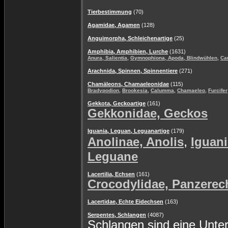
Tierbestimmung
(70)
Agamidae, Agamen
(128)
Anguimorpha, Schleichenartige
(25)
Amphibia, Amphibien, Lurche
(1631)
,
,
Anura, Salientia
Gymnophiona, Apoda, Blindwühlen
Ca
Arachnida, Spinnen, Spinnentiere
(271)
Chamäleons, Chamaeleonidae
(115)
,
,
,
,
Bradypodion
Brookesia
Calumma
Chamaeleo
Furcifer
Gekkota, Geckoartige
(161)
Gekkonidae, Geckos
Iguania, Leguan, Leguanartige
(179)
,
Anolinae, Anolis
Iguani
Leguane
Lacertilia, Echsen
(161)
Crocodylidae, Panzerec
Lacertidae, Echte Eidechsen
(163)
Serpentes, Schlangen
(4087)
Schlangen sind eine Unte