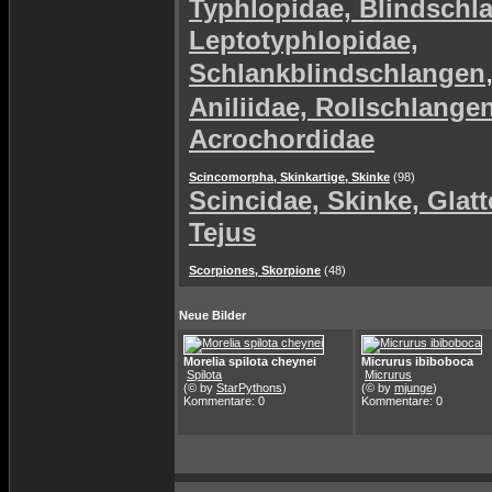
Typhlopidae, Blindschl
Leptotyphlopidae,
Schlankblindschlangen
Aniliidae, Rollschlange
Acrochordidae
Scincomorpha, Skinkartige, Skinke
(98)
Scincidae, Skinke, Glat
Tejus
Scorpiones, Skorpione
(48)
Neue Bilder
Morelia spilota cheynei
Micrurus ibiboboca
Spilota
Micrurus
(© by
StarPythons
)
(© by
mjunge
)
Kommentare: 0
Kommentare: 0