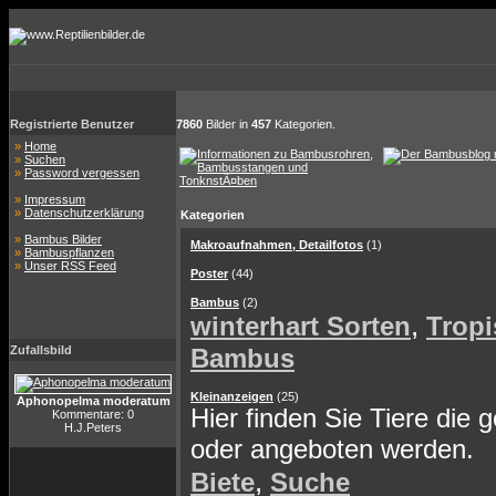
Registrierte Benutzer
7860
Bilder in
457
Kategorien.
»
Home
»
Suchen
»
Password vergessen
»
Impressum
»
Datenschutzerklärung
Kategorien
»
Bambus Bilder
Makroaufnahmen, Detailfotos
(1)
»
Bambuspflanzen
»
Unser RSS Feed
Poster
(44)
Bambus
(2)
,
winterhart Sorten
Tropi
Zufallsbild
Bambus
Kleinanzeigen
(25)
Aphonopelma moderatum
Hier finden Sie Tiere die 
Kommentare: 0
H.J.Peters
oder angeboten werden.
,
Biete
Suche