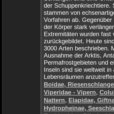
der Schuppenkriechtiere. 
stammen von echsenartig
Vorfahren ab. Gegenüber d
der Körper stark verlänger
Extremitäten wurden fast v
zurückgebildet. Heute sin
3000 Arten beschrieben. M
Ausnahme der Arktis, Anta
Permafrostgebieten und e
Inseln sind sie weltweit in 
Lebensräumen anzutreffe
Boidae, Riesenschlang
,
Viperidae - Vipern
Colu
,
Nattern
Elapidae, Giftn
Hydropheinae, Seeschl