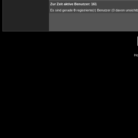
Zur Zeit aktive Benutzer: 161
Es sind gerade
0
registrierte(r) Benutzer (0 davon unsicht
Ho