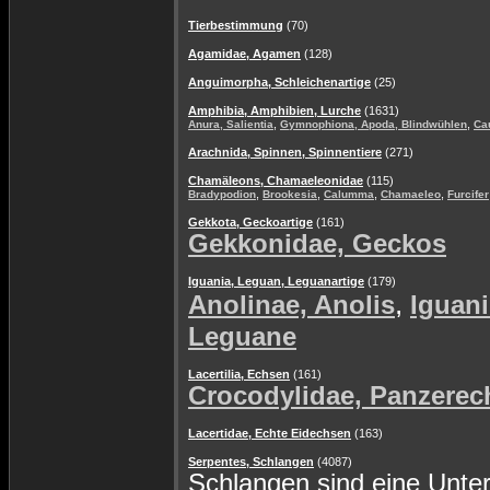
Tierbestimmung
(70)
Agamidae, Agamen
(128)
Anguimorpha, Schleichenartige
(25)
Amphibia, Amphibien, Lurche
(1631)
,
,
Anura, Salientia
Gymnophiona, Apoda, Blindwühlen
Ca
Arachnida, Spinnen, Spinnentiere
(271)
Chamäleons, Chamaeleonidae
(115)
,
,
,
,
Bradypodion
Brookesia
Calumma
Chamaeleo
Furcifer
Gekkota, Geckoartige
(161)
Gekkonidae, Geckos
Iguania, Leguan, Leguanartige
(179)
,
Anolinae, Anolis
Iguani
Leguane
Lacertilia, Echsen
(161)
Crocodylidae, Panzerec
Lacertidae, Echte Eidechsen
(163)
Serpentes, Schlangen
(4087)
Schlangen sind eine Unte