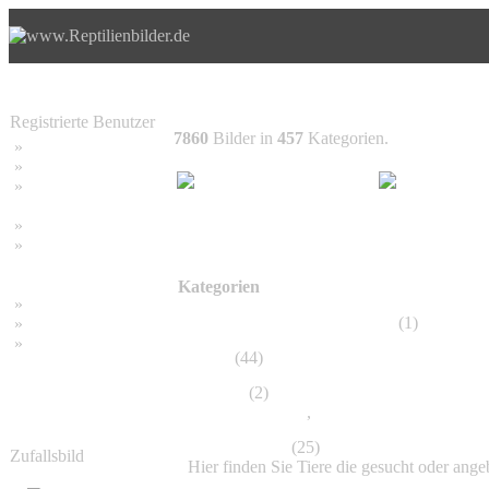
Registrierte Benutzer
7860
Bilder in
457
Kategorien.
»
Home
»
Suchen
»
Password vergessen
»
Impressum
»
Datenschutzerklärung
Kategorien
»
Bambus Bilder
Makroaufnahmen, Detailfotos
(1)
»
Bambuspflanzen
»
Unser RSS Feed
Poster
(44)
Bambus
(2)
winterhart Sorten
,
Tropischer Bambus
Kleinanzeigen
(25)
Zufallsbild
Hier finden Sie Tiere die gesucht oder ang
Biete
,
Suche