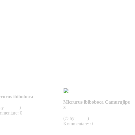
rurus ibiboboca
rpentes, Schlangen
Micrurus ibiboboca Camurujipe
 by
mjunge
)
3
mentare: 0
Micrurus
(© by
admin
)
Kommentare: 0