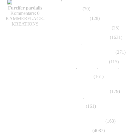
Furcifer pardalis
Tierbestimmung
(70)
Kommentare: 0
Agamidae, Agamen
(128)
KAMMERFLAGE-
KREATIONS
Anguimorpha, Schleichenartige
(25)
Amphibia, Amphibien, Lurche
(1631)
Anura, Salientia
,
Gymnophiona, Apoda, Bl
Arachnida, Spinnen, Spinnentiere
(271)
Chamäleons, Chamaeleonidae
(115)
Bradypodion
,
Brookesia
,
Calumma
,
Chama
Gekkota, Geckoartige
(161)
Gekkonidae, Geckos
Iguania, Leguan, Leguanartige
(179)
Anolinae, Anolis
,
Iguanidae, Leguane
Lacertilia, Echsen
(161)
Crocodylidae, Panzerechsen
Lacertidae, Echte Eidechsen
(163)
Serpentes, Schlangen
(4087)