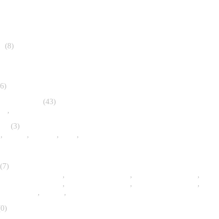
e
(8)
6)
raristikbörsen
(43)
mar
,
Terraristikmesse Dormund
fte
(3)
z
,
Europa
,
England
,
USA
,
Sonstige
(7)
Postleitzahlbereich 2
,
Postleitzahlbereich 3
,
Postleitzahlbereich 4
,
Postleitzahlbereich 6
,
Postleitzahlbereich 7
,
Postleitzahlbereich 8
,
Deutschland
,
Europa
,
Weltweit
0)