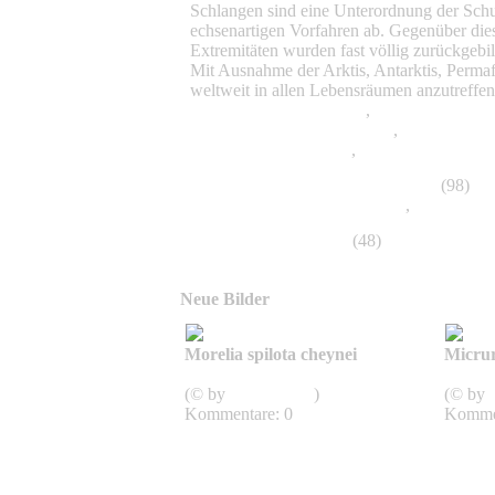
Schlangen sind eine Unterordnung der Sch
echsenartigen Vorfahren ab. Gegenüber diese
Extremitäten wurden fast völlig zurückgebi
Mit Ausnahme der Arktis, Antarktis, Permafr
weltweit in allen Lebensräumen anzutreffen
Boidae, Riesenschlangen
,
Viperidae - Vipe
Hydropheinae, Seeschlangen
,
Typhlopidae,
Schlankblindschlangen
,
Aniliidae, Rollsch
Scincomorpha, Skinkartige, Skinke
(98)
Scincidae, Skinke, Glattechsen
,
Tejus
Scorpiones, Skorpione
(48)
Neue Bilder
Morelia spilota cheynei
Micrur
Spilota
Micru
(© by
StarPythons
)
(© by
Kommentare: 0
Kommen