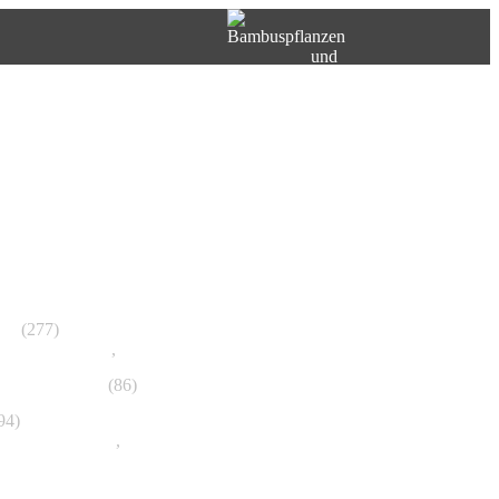
Suchen
Top Bilder
Neue Bilder
ten
(277)
serschildkröten
,
Sumpfschildkröten
artige, Warane
(86)
94)
ttesanbeterinnen
,
Stabschrecken