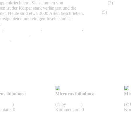
uppenkriechtiere. Sie stammen von
Kurioses
(2)
n ist der Körper stark verlängert und die
Links
(5)
ldet. Heute sind etwa 3000 Arten beschrieben.
ostgebieten und einigen Inseln sind sie
.
rn
,
Colubridae, Nattern
,
Elapidae, Giftnattern
,
 Blindschlangen
,
Leptotyphlopidae,
langen
,
Acrochordidae
us ibiboboca
Micrurus ibiboboca
Mic
rus
Micrurus
Se
mjunge
)
(© by
mjunge
)
(©
tare: 0
Kommentare: 0
Kom