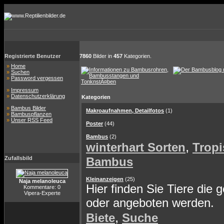
Registrierte Benutzer
7860
Bilder in
457
Kategorien.
»
Home
»
Suchen
»
Password vergessen
»
Impressum
»
Datenschutzerklärung
Kategorien
»
Bambus Bilder
Makroaufnahmen, Detailfotos
(1)
»
Bambuspflanzen
»
Unser RSS Feed
Poster
(44)
Bambus
(2)
,
winterhart Sorten
Tropi
Zufallsbild
Bambus
Kleinanzeigen
(25)
Naja melanoleuca
Hier finden Sie Tiere die 
Kommentare: 0
Vipera-Experte
oder angeboten werden.
,
Biete
Suche