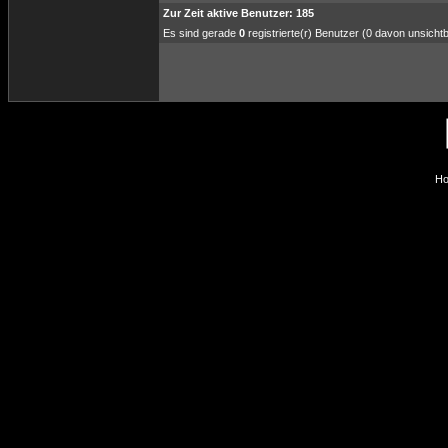
Zur Zeit aktive Benutzer: 185
Es sind gerade
0
registrierte(r) Benutzer (0 davon unsicht
Ho