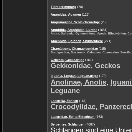
Tierbestimmung
(70)
Agamidae, Agamen
(128)
Anguimorpha, Schleichenartige
(25)
Amphibia, Amphibien, Lurche
(1631)
,
,
Anura, Salientia
Gymnophiona, Apoda, Blindwühlen
Ca
Arachnida, Spinnen, Spinnentiere
(271)
Chamäleons, Chamaeleonidae
(115)
,
,
,
,
Bradypodion
Brookesia
Calumma
Chamaeleo
Furcifer
Gekkota, Geckoartige
(161)
Gekkonidae, Geckos
Iguania, Leguan, Leguanartige
(179)
,
Anolinae, Anolis
Iguani
Leguane
Lacertilia, Echsen
(161)
Crocodylidae, Panzerec
Lacertidae, Echte Eidechsen
(163)
Serpentes, Schlangen
(4087)
Schlangen sind eine Unte