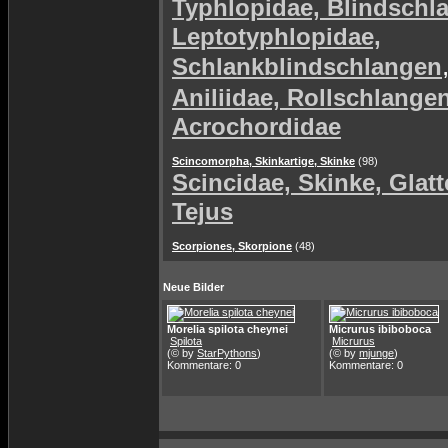
Typhlopidae, Blindschl
Leptotyphlopidae,
Schlankblindschlangen
Aniliidae, Rollschlange
Acrochordidae
Scincomorpha, Skinkartige, Skinke
(98)
Scincidae, Skinke, Glat
Tejus
Scorpiones, Skorpione
(48)
Neue Bilder
Morelia spilota cheynei
Micrurus ibiboboca
Spilota
Micrurus
(© by
StarPythons
)
(© by
mjunge
)
Kommentare: 0
Kommentare: 0