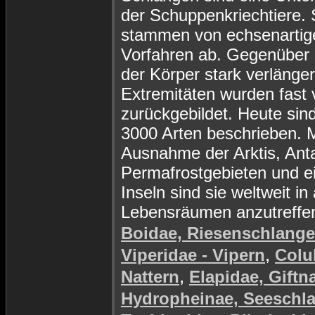
der Schuppenkriechtiere. 
stammen von echsenartig
Vorfahren ab. Gegenüber d
der Körper stark verlänger
Extremitäten wurden fast v
zurückgebildet. Heute sin
3000 Arten beschrieben. M
Ausnahme der Arktis, Anta
Permafrostgebieten und e
Inseln sind sie weltweit in 
Lebensräumen anzutreffe
Boidae, Riesenschlang
,
Viperidae - Vipern
Colu
,
Nattern
Elapidae, Giftn
Hydropheinae, Seeschl