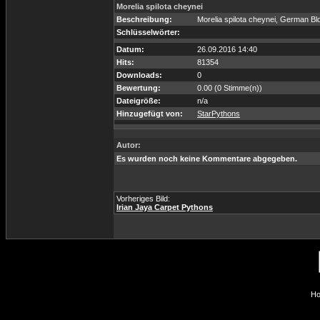
Morelia spilota cheynei
Beschreibung:
Morelia spilota cheynei, German Bl
Schlüsselwörter:
Datum:
26.09.2016 14:40
Hits:
81354
Downloads:
0
Bewertung:
0.00 (0 Stimme(n))
Dateigröße:
n/a
Hinzugefügt von:
StarPythons
Autor:
Es wurden noch keine Kommentare abgegeben.
Vorheriges Bild:
Irian Jaya Carpet Pythons
Ho