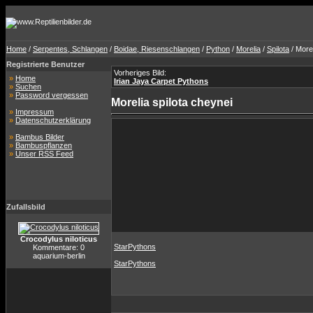
Home
/
Serpentes, Schlangen
/
Boidae, Riesenschlangen
/
Python
/
Morelia
/
Spilota
/ Morel
Registrierte Benutzer
Vorheriges Bild:
»
Home
Irian Jaya Carpet Pythons
»
Suchen
»
Password vergessen
Morelia spilota cheynei
»
Impressum
»
Datenschutzerklärung
»
Bambus Bilder
»
Bambuspflanzen
»
Unser RSS Feed
Zufallsbild
Crocodylus niloticus
StarPythons
Kommentare: 0
aquarium-berlin
StarPythons