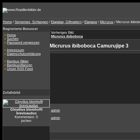
Home
/
Serpentes, Schlangen
/
Elapidae, Giftnattern
/
Elapiane
/
Micrurus
/ Micrurus ibibo
Registrierte Benutzer
Vorheriges Bild:
»
Home
Micrurus ibiboboca
»
Suchen
»
Password vergessen
Micrurus ibiboboca Camurujipe 3
»
Impressum
»
Datenschutzerklärung
»
Bambus Bilder
»
Bambuspflanzen
»
Unser RSS Feed
Zufallsbild
Gloydius blomhoffi
admin
brevicaudus
Kommentare: 0
admin
jochen