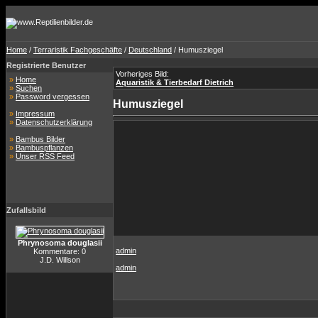
Home
/
Terraristik Fachgeschäfte
/
Deutschland
/ Humusziegel
Registrierte Benutzer
Vorheriges Bild:
»
Home
Aquaristik & Tierbedarf Dietrich
»
Suchen
»
Password vergessen
Humusziegel
»
Impressum
»
Datenschutzerklärung
»
Bambus Bilder
»
Bambuspflanzen
»
Unser RSS Feed
Zufallsbild
Phrynosoma douglasii
admin
Kommentare: 0
J.D. Willson
admin