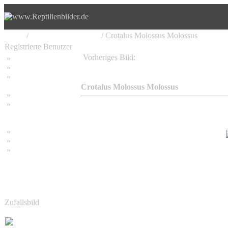
Home
/
Serpentes, Schlangen
/ Crotalus Molossus Molossus
Registrierte Benutzer
Vorheriges Bild:
»
Home
Crotalus Molossus Molossus
»
Suchen
»
Password vergessen
Crotalus Molossus Molossus
»
Impressum
»
Datenschutzerklärung
»
Bambus Bilder
»
Bambuspflanzen
»
Unser RSS Feed
Zufallsbild