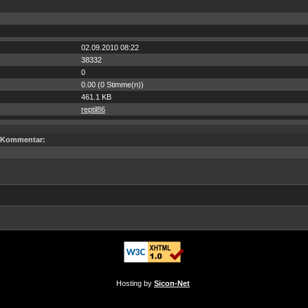
02.09.2010 08:22
38332
0
0.00 (0 Stimme(n))
461.1 KB
reptil86
Kommentar:
Hosting by
Sicon-Net