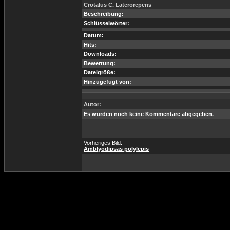
Crotalus C. Laterorepens
Beschreibung:
Schlüsselwörter:
Datum:
Hits:
Downloads:
Bewertung:
Dateigröße:
Hinzugefügt von:
Autor:
Es wurden noch keine Kommentare abgegeben.
Vorheriges Bild:
Amblyodipsas polylepis