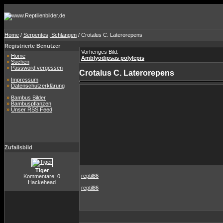
Home
/
Serpentes, Schlangen
/ Crotalus C. Laterorepens
Registrierte Benutzer
Vorheriges Bild:
»
Home
Amblyodipsas polylepis
»
Suchen
»
Password vergessen
Crotalus C. Laterorepens
»
Impressum
»
Datenschutzerklärung
»
Bambus Bilder
»
Bambuspflanzen
»
Unser RSS Feed
Zufallsbild
Tiger
reptil86
Kommentare: 0
Hackehead
reptil86