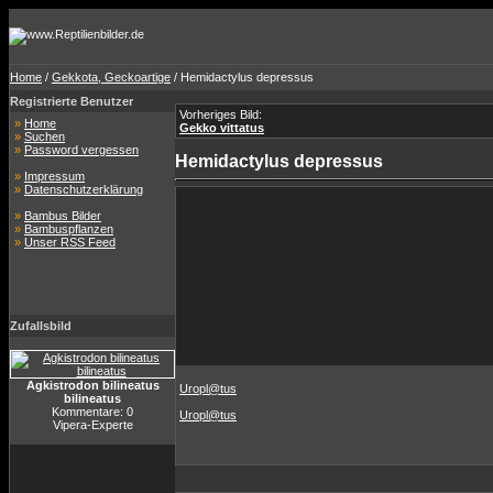
Home
/
Gekkota, Geckoartige
/ Hemidactylus depressus
Registrierte Benutzer
Vorheriges Bild:
»
Home
Gekko vittatus
»
Suchen
»
Password vergessen
Hemidactylus depressus
»
Impressum
»
Datenschutzerklärung
»
Bambus Bilder
»
Bambuspflanzen
»
Unser RSS Feed
Zufallsbild
Agkistrodon bilineatus
Uropl@tus
bilineatus
Kommentare: 0
Uropl@tus
Vipera-Experte