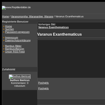
Home
/
Varanomorpha, Waranartige, Warane
/ Varanus Exanthematicus
Registrierte Benutzer
Vorheriges Bild:
»
Home
Varanus Exanthematicus
»
Suchen
»
Password vergessen
Varanus Exanthematicus
»
Impressum
»
Datenschutzerklärung
»
Bambus Bilder
»
Bambuspflanzen
»
Unser RSS Feed
Zufallsbild
buthus ibericus
Poshgirls
Kommentare: 0
robustum
Poshgirls