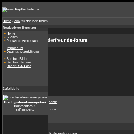
Home
/
Zoo
/ tierfreunde-forum
Registrierte Benutzer
»
Home
»
Suchen
tierfreunde-forum
»
Password vergessen
»
Impressum
»
Datenschutzerklärung
»
Bambus Bilder
»
Bambuspflanzen
»
Unser RSS Feed
Zufallsbild
admin
Brachypelma-baumgarteni
Kommentare: 0
admin
ralf.jumpertz
tierfreunde-forum