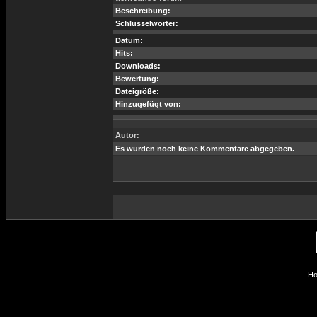
Beschreibung:
Schlüsselwörter:
Datum:
Hits:
Downloads:
Bewertung:
Dateigröße:
Hinzugefügt von:
Autor:
Es wurden noch keine Kommentare abgegeben.
Ho