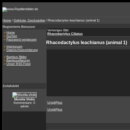
Home
/
Gekkota, Geckoartige
/ Rhacodactylus leachianus (animal 1)
Registrierte Benutzer
Vorheriges Bild:
»
Home
Rhacodactylus Ciliatus
»
Suchen
»
Password vergessen
Rhacodactylus leachianus (animal 1)
»
Impressum
»
Datenschutzerklärung
»
Bambus Bilder
»
Bambuspflanzen
»
Unser RSS Feed
Zufallsbild
Morelia Virdis
Uropl@tus
Kommentare: 0
admin
Uropl@tus