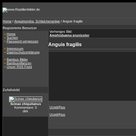
Home
/
Anguimorpha, Schleichenartige
/ Anguis fragilis
Registrierte Benutzer
Vorheriges Bild:
»
Home
Amphisbaena prunicolor
»
Suchen
»
Password vergessen
Anguis fragilis
»
Impressum
»
Datenschutzerklärung
»
Bambus Bilder
»
Bambuspflanzen
»
Unser RSS Feed
Zufallsbild
Scinax chiquitanus
Uropl@tus
Kommentare: 0
dirk
Uropl@tus