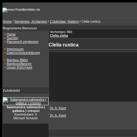
Home
/
Serpentes, Schlangen
/
Colubridae, Nattern
/ Clelia rustica
Registrierte Benutzer
Vorheriges Bild:
»
Home
Clelia clelia
»
Suchen
»
Password vergessen
Clelia rustica
»
Impressum
»
Datenschutzerklärung
»
Bambus Bilder
»
Bambuspflanzen
»
Unser RSS Feed
Zufallsbild
Salamandra salmandra (
Dr. A. Kwet
gallaica ) crespoi
Kommentare: 0
Dr. A. Kwet
Michael Schantz