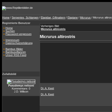
Home
/
Serpentes, Schlangen
/
Elapidae, Giftnattern
/
Elapiane
/
Micrurus
/ Micrurus altiros
Registrierte Benutzer
Vorheriges Bild:
»
Home
Micrurus altirostris
»
Suchen
»
Password vergessen
Micrurus altirostris
»
Impressum
»
Datenschutzerklärung
»
Bambus Bilder
»
Bambuspflanzen
»
Unser RSS Feed
Zufallsbild
Pseudemys nelsoni
Dr. A. Kwet
Kommentare: 0
J.D. Willson
Dr. A. Kwet