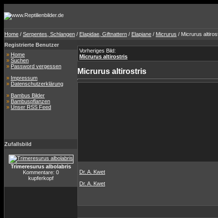
Home
/
Serpentes, Schlangen
/
Elapidae, Giftnattern
/
Elapiane
/
Micrurus
/ Micrurus altiros
Registrierte Benutzer
Vorheriges Bild:
»
Home
Micrurus altirostris
»
Suchen
»
Password vergessen
Micrurus altirostris
»
Impressum
»
Datenschutzerklärung
»
Bambus Bilder
»
Bambuspflanzen
»
Unser RSS Feed
Zufallsbild
Trimeresurus albolabris
Dr. A. Kwet
Kommentare: 0
kupferkopf
Dr. A. Kwet